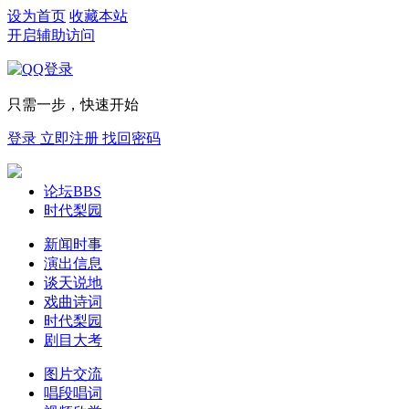
设为首页
收藏本站
开启辅助访问
只需一步，快速开始
登录
立即注册
找回密码
论坛
BBS
时代梨园
新闻时事
演出信息
谈天说地
戏曲诗词
时代梨园
剧目大考
图片交流
唱段唱词