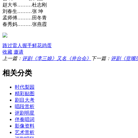
赵大爷………杜志刚
刘春生………张 坤
孟师傅………田冬青
春秀妈………张燕霞
路过
雷人
握手
鲜花
鸡蛋
收藏
邀请
上一篇：
评剧《李三娘》又名《井台会》
下一篇：
评剧《贫嘴
相关分类
时代梨园
精彩贴图
剧目大考
唱段赏析
评剧明星
伴奏唱词
影像资料
艺术赏析