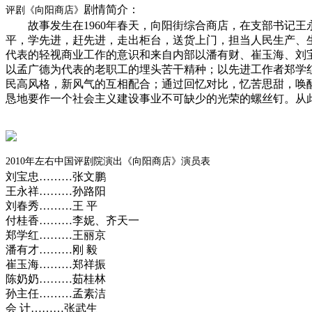
剧情简介：
评剧《向阳商店》
故事发生在1960年春天，向阳街综合商店，在支部书记王
平，学先进，赶先进，走出柜台，送货上门，担当人民生产、
代表的轻视商业工作的意识和来自内部以潘有财、崔玉海、刘
以孟广德为代表的老职工的埋头苦干精种；以先进工作者郑学
民高风格，新风气的互相配合；通过回忆对比，忆苦思甜，唤
恳地要作一个社会主义建设事业不可缺少的光荣的螺丝钉。从
2010年左右中国评剧院演出《向阳商店》
演员表
刘宝忠………张文鹏
王永祥………孙路阳
刘春秀………王 平
付桂香………李妮、齐天一
郑学红………王丽京
潘有才………刚 毅
崔玉海………郑祥振
陈奶奶………茹桂林
孙主任………孟素洁
会 计………张武生