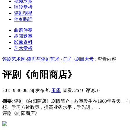
视频欣赏
唱段赏析
评剧明星
伴奏唱词
曲谱伴奏
趣闻轶事
影像资料
艺术赏析
评剧艺术网-森哥与评剧艺术
›
门户
›
剧目大考
›
查看内容
评剧《向阳商店》
2015-9-30 06:24
|
发布者:
玉霜
|
查看:
2611
|
评论: 0
摘要
: 评剧《向阳商店》剧情简介：故事发生在1960年春
想、学习方针政策，提高业务水平，学先进， ...
评剧《向阳商店》