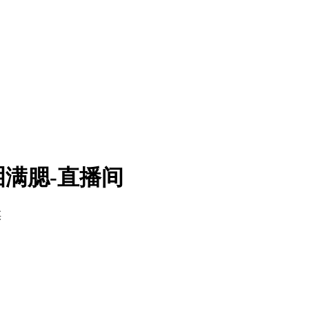
满腮-直播间
瑛