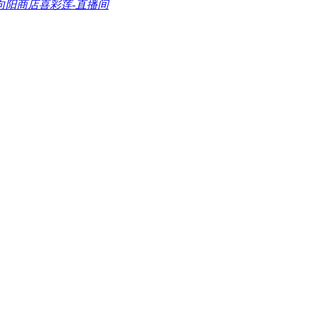
向阳商店喜彩莲-直播间