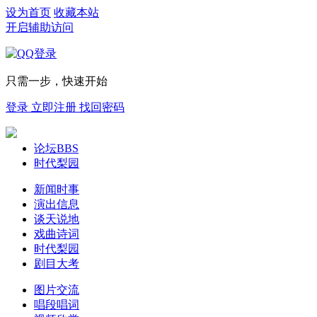
设为首页
收藏本站
开启辅助访问
只需一步，快速开始
登录
立即注册
找回密码
论坛
BBS
时代梨园
新闻时事
演出信息
谈天说地
戏曲诗词
时代梨园
剧目大考
图片交流
唱段唱词