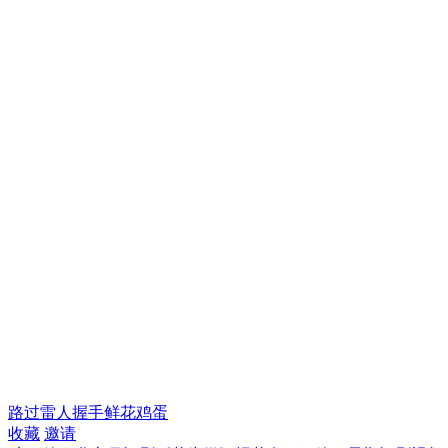
路过
雷人
握手
鲜花
鸡蛋
收藏
邀请