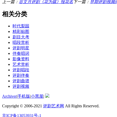
上一篇：
谷文月评剧《花为媒》报花名
下一篇：
早期评剧视频
相关分类
时代梨园
精彩贴图
剧目大考
唱段赏析
评剧明星
伴奏唱词
影像资料
艺术赏析
评剧唱段
评剧伴奏
评剧曲谱
评剧视频
Archiver
|
手机版
|
小黑屋
|
Copyright © 2006-2021
评剧艺术网
All Rights Reserved.
京ICP备13053931号-1