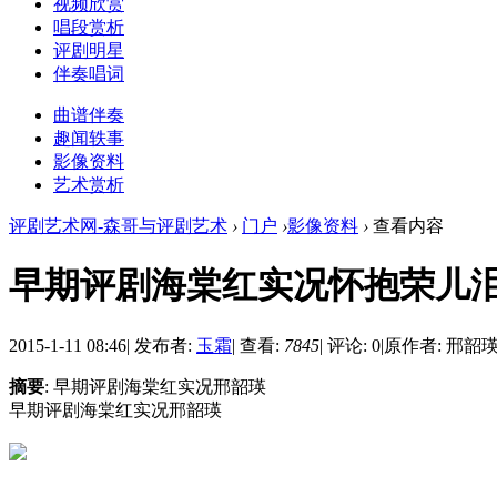
视频欣赏
唱段赏析
评剧明星
伴奏唱词
曲谱伴奏
趣闻轶事
影像资料
艺术赏析
评剧艺术网-森哥与评剧艺术
›
门户
›
影像资料
›
查看内容
早期评剧海棠红实况怀抱荣儿泪
2015-1-11 08:46
|
发布者:
玉霜
|
查看:
7845
|
评论: 0
|
原作者: 邢韶
摘要
: 早期评剧海棠红实况邢韶瑛
早期评剧海棠红实况邢韶瑛